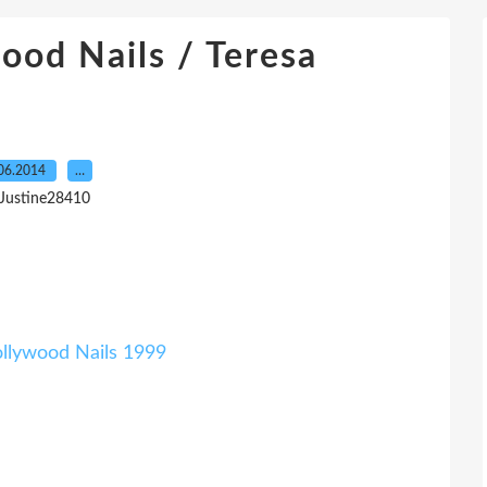
ood Nails / Teresa
06.2014
…
 Justine28410