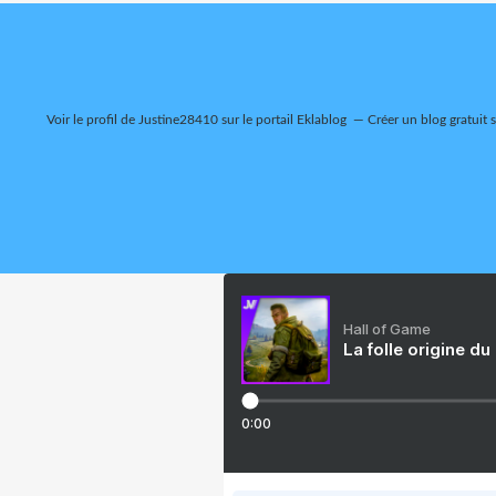
Voir le profil de
Justine28410
sur le portail Eklablog
Créer un blog gratuit 
Hall of Game
La folle origine du
0:00