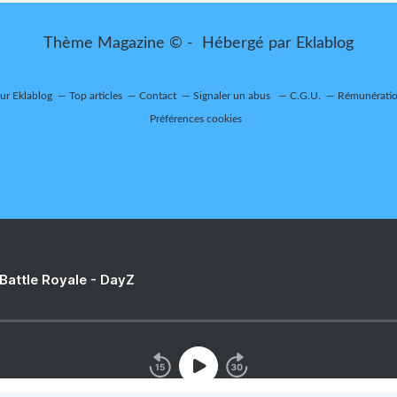
Thème Magazine © - Hébergé par
Eklablog
sur Eklablog
Top articles
Contact
Signaler un abus
C.G.U.
Rémunération
Préférences cookies
 Battle Royale - DayZ