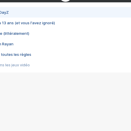
 DayZ
 a 13 ans (et vous l'avez ignoré)
e (littéralement)
im Rayan
 toutes les règles
s les jeux vidéo
us choquant de Rockstar ? - Le scandale BULLY
e plus moche de Steam
du RÊVE tourne au CAUCHEMAR
pendant 8 heures
it… à tort
umiliés par un jeu vidéo